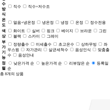
수
직수
직수+저수조
방
식
온
얼음+냉온정
냉온정
냉정
온정
정수전용
도
색
화이트
실버
핑크
베이지
브라운
그린
상
블랙
스카이
그레이
부
정량출수
미세출수
초고온수
상하무빙
좌
가
우스윙
자가관리
살균세척수
음성인식
맞춤출
기
수
음성안내
능
정
낮은가격 순
높은가격 순
리뷰많은 순
등록일
렬
순
총
8
개의 상품