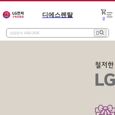
shopping_cart
디에스렌탈
정수기
0
얼음정수기