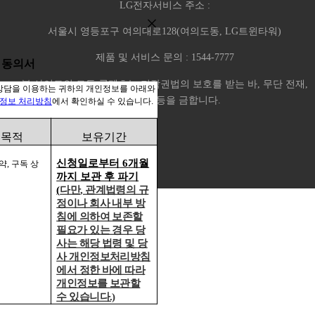
LG전자서비스 주소 :
서울시 영등포구 여의대로128(여의도동, LG트윈타워)
제품 및 서비스 문의 : 1544-7777
용 동의서
본 사이트의 모든 콘텐츠는 저작권법의 보호를 받는 바, 무단 전재,
상담을 이용하는 귀하의 개인정보를 아래와
복사, 배포 등을 금합니다.
정보
처리방침
에서 확인하실 수 있습니다
.
 목적
보유기간
신청일로부터
6
개월
예약
,
구독 상
까지 보관 후 파기
(
다만
,
관계법령의 규
정이나 회사 내부 방
침에 의하여 보존할
필요가 있는 경우 당
사는 해당 법령 및 당
사 개인정보처리방침
에서 정한 바에 따라
개인정보를 보관할
수 있습니다
.)