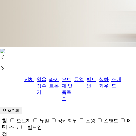
전체
얼음
라이
오브
듀얼
빌트
상하
스탠
정수
트온
제 맞
인
좌우
드
기
춤출
수
초기화
형
오브제
듀얼
상하좌우
스윙
스탠드
데
태
스크
빌트인
정