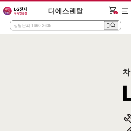
shopping_cart
디에스렌탈
0
안마의자
힐링미