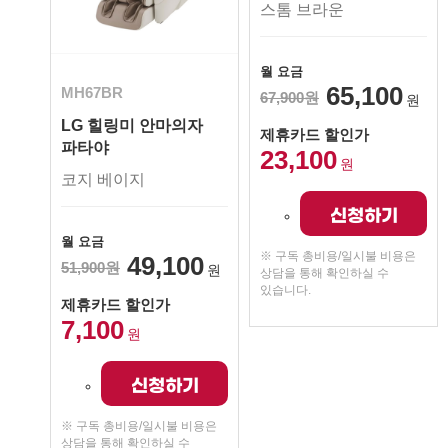
스톰 브라운
월 요금
65,100
MH67BR
67,900원
원
LG 힐링미 안마의자
제휴카드 할인가
파타야
23,100
원
코지 베이지
신청하기
월 요금
※ 구독 총비용/일시불 비용은
49,100
51,900원
원
상담을 통해 확인하실 수
있습니다.
제휴카드 할인가
7,100
원
신청하기
※ 구독 총비용/일시불 비용은
상담을 통해 확인하실 수