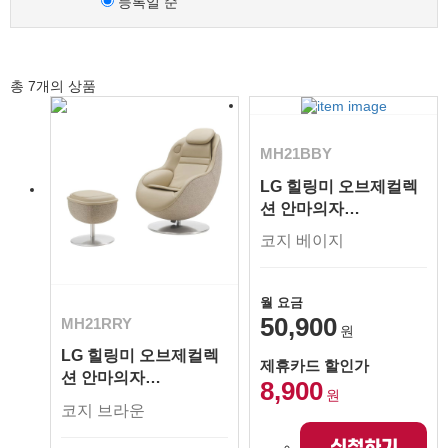
등록일 순
총
7
개의 상품
MH21BBY
LG 힐링미 오브제컬렉
션 안마의자
아르테UP
코지 베이지
월 요금
50,900
MH21RRY
원
LG 힐링미 오브제컬렉
제휴카드 할인가
션 안마의자
8,900
원
아르테UP
코지 브라운
신청하기