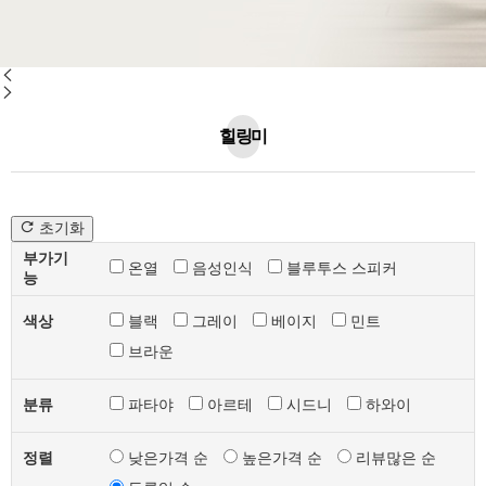
힐링미
초기화
부가기
온열
음성인식
블루투스 스피커
능
색상
블랙
그레이
베이지
민트
브라운
분류
파타야
아르테
시드니
하와이
정렬
낮은가격 순
높은가격 순
리뷰많은 순