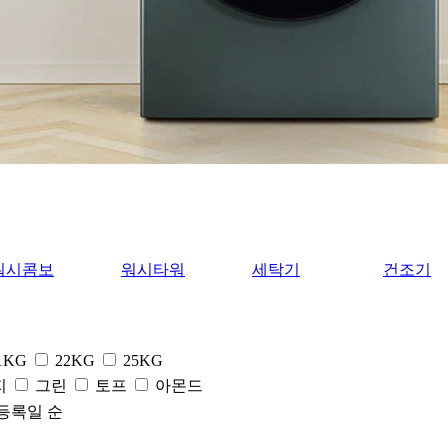
워시콤보
워시타워
세탁기
건조기
1KG
22KG
25KG
지
그린
토프
아몬드
등록일 순