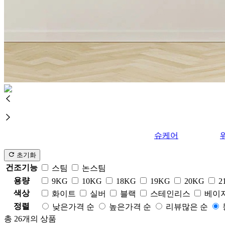
슈케어
초기화
건조기능
스팀
논스팀
용량
9KG
10KG
18KG
19KG
20KG
2
색상
화이트
실버
블랙
스테인리스
베이
정렬
낮은가격 순
높은가격 순
리뷰많은 순
총
26
개의 상품