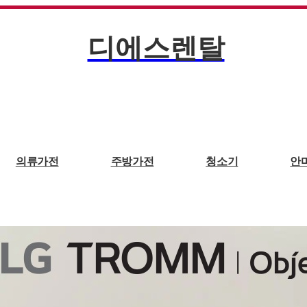
디에스렌탈
의류가전
주방가전
청소기
안